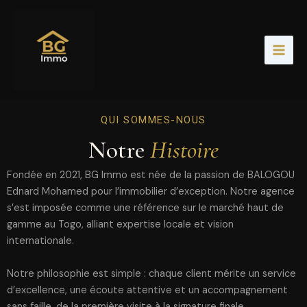
Aller
au
contenu
QUI SOMMES-NOUS
Notre
Histoire
Fondée en 2021, BG Immo est née de la passion de BALOGOU
Ednard Mohamed pour l’immobilier d’exception. Notre agence
s’est imposée comme une référence sur le marché haut de
gamme au Togo, alliant expertise locale et vision
internationale.
Notre philosophie est simple : chaque client mérite un service
d’excellence, une écoute attentive et un accompagnement
sans faille, de la première visite à la signature finale.